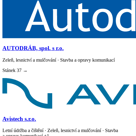
AUTODRÁB, spol. s r.o.
Zeleň, lesnictví a mulčování · Stavba a opravy komunikací
Stánek
37
→
Avistech s.r.o.
Letní údržba a čištění · Zeleň, lesnictví a mulčování · Stavba
a opravy komunikací
+1