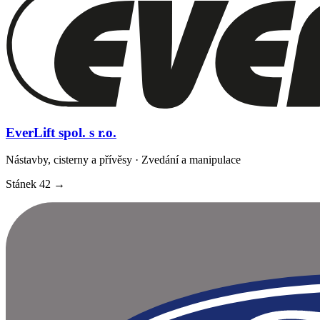
EverLift spol. s r.o.
Nástavby, cisterny a přívěsy · Zvedání a manipulace
Stánek
42
→