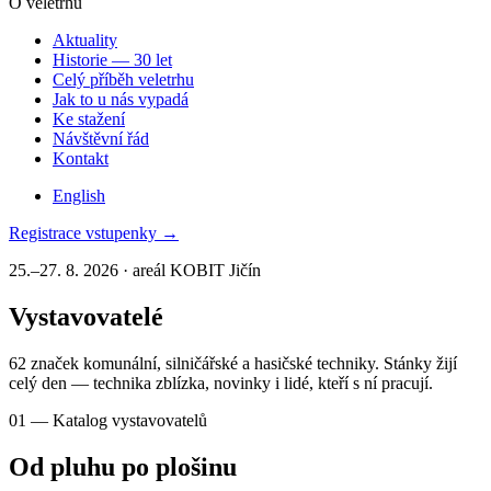
O veletrhu
Aktuality
Historie — 30 let
Celý příběh veletrhu
Jak to u nás vypadá
Ke stažení
Návštěvní řád
Kontakt
English
Registrace vstupenky
→
25.–27. 8. 2026 · areál KOBIT Jičín
Vystavovatelé
62 značek komunální, silničářské a hasičské techniky. Stánky žijí
celý den — technika zblízka, novinky i lidé, kteří s ní pracují.
01
—
Katalog vystavovatelů
Od pluhu po plošinu