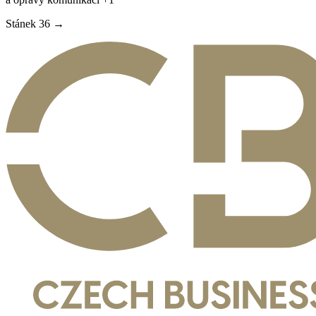
Stánek
36
→