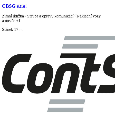
CBSG s.r.o.
Zimní údržba · Stavba a opravy komunikací · Nákladní vozy
a nosiče
+1
Stánek
17
→