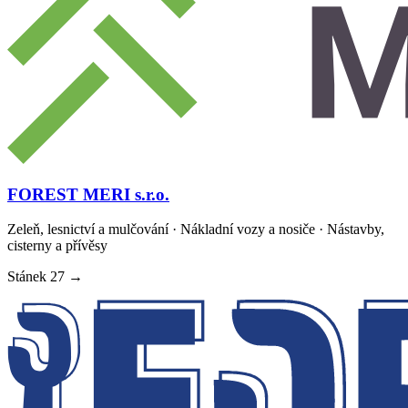
FOREST MERI s.r.o.
Zeleň, lesnictví a mulčování · Nákladní vozy a nosiče · Nástavby,
cisterny a přívěsy
Stánek
27
→