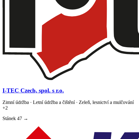
I-TEC Czech, spol. s r.o.
Zimní údržba · Letní údržba a čištění · Zeleň, lesnictví a mulčování
+2
Stánek
47
→