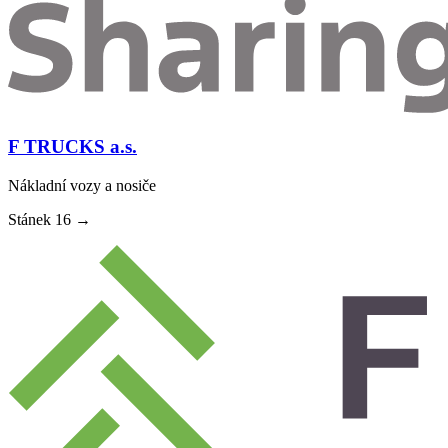
F TRUCKS a.s.
Nákladní vozy a nosiče
Stánek
16
→