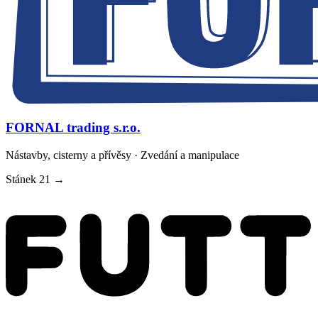
FORNAL trading s.r.o.
Nástavby, cisterny a přívěsy · Zvedání a manipulace
Stánek
21
→