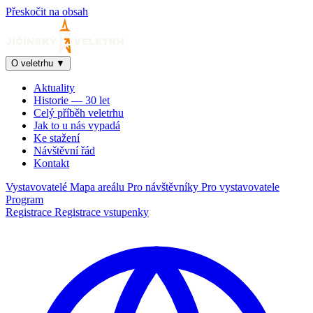
Přeskočit na obsah
O veletrhu
▼
Aktuality
Historie — 30 let
Celý příběh veletrhu
Jak to u nás vypadá
Ke stažení
Návštěvní řád
Kontakt
Vystavovatelé
Mapa areálu
Pro návštěvníky
Pro vystavovatele
Program
Registrace
Registrace vstupenky