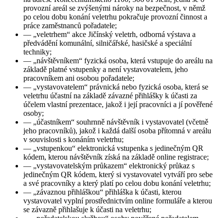
provozní areál se zvýšenými nároky na bezpečnost, v němž
po celou dobu konání veletrhu pokračuje provozní činnost a
práce zaměstnanců pořadatele;
—
„veletrhem“ akce Jičínský veletrh, odborná výstava a
předvádění komunální, silničářské, hasičské a speciální
techniky;
—
„návštěvníkem“ fyzická osoba, která vstupuje do areálu na
základě platné vstupenky a není vystavovatelem, jeho
pracovníkem ani osobou pořadatele;
—
„vystavovatelem“ právnická nebo fyzická osoba, která se
veletrhu účastní na základě závazné přihlášky k účasti za
účelem vlastní prezentace, jakož i její pracovníci a jí pověřené
osoby;
—
„účastníkem“ souhrnně návštěvník i vystavovatel (včetně
jeho pracovníků), jakož i každá další osoba přítomná v areálu
v souvislosti s konáním veletrhu;
—
„vstupenkou“ elektronická vstupenka s jedinečným QR
kódem, kterou návštěvník získá na základě online registrace;
—
„vystavovatelským průkazem“ elektronický průkaz s
jedinečným QR kódem, který si vystavovatel vytváří pro sebe
a své pracovníky a který platí po celou dobu konání veletrhu;
—
„závaznou přihláškou“ přihláška k účasti, kterou
vystavovatel vyplní prostřednictvím online formuláře a kterou
se závazně přihlašuje k účasti na veletrhu;