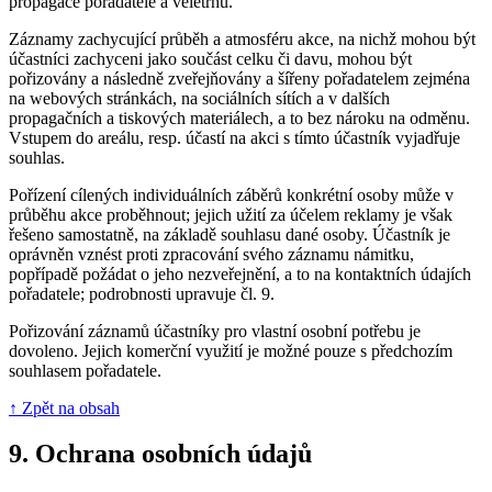
propagace pořadatele a veletrhu.
Záznamy zachycující průběh a atmosféru akce, na nichž mohou být
účastníci zachyceni jako součást celku či davu, mohou být
pořizovány a následně zveřejňovány a šířeny pořadatelem zejména
na webových stránkách, na sociálních sítích a v dalších
propagačních a tiskových materiálech, a to bez nároku na odměnu.
Vstupem do areálu, resp. účastí na akci s tímto účastník vyjadřuje
souhlas.
Pořízení cílených individuálních záběrů konkrétní osoby může v
průběhu akce proběhnout; jejich užití za účelem reklamy je však
řešeno samostatně, na základě souhlasu dané osoby. Účastník je
oprávněn vznést proti zpracování svého záznamu námitku,
popřípadě požádat o jeho nezveřejnění, a to na kontaktních údajích
pořadatele; podrobnosti upravuje čl. 9.
Pořizování záznamů účastníky pro vlastní osobní potřebu je
dovoleno. Jejich komerční využití je možné pouze s předchozím
souhlasem pořadatele.
↑ Zpět na obsah
9.
Ochrana osobních údajů