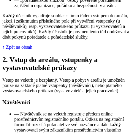
—
„pořadatelskou službou“ osoby pověřené pořadatelem
zajištěním organizace, pořádku a bezpečnosti v areálu.
Každý účastník vyjadřuje souhlas s tímto řádem vstupem do areálu,
jakož i zaškrtnutím příslušného pole při vytváření vstupenky (u
návštěvníků), resp. vystavovatelského průkazu (u vystavovatelů a
jejich pracovníků). Každý účastník je povinen tento řád dodržovat a
dbát pokynů pořadatele a pořadatelské služby.
↑ Zpět na obsah
2.
Vstup do areálu, vstupenky a
vystavovatelské průkazy
Vstup na veletrh je bezplatný. Vstup a pobyt v areálu je umožněn
pouze na základě platné vstupenky (návštěvníci), nebo platného
vystavovatelského průkazu (vystavovatelé a jejich pracovníci).
Návštěvníci
—
Návštěvník se na veletrh registruje předem online
prostřednictvím registračního portálu. Odkaz na registrační
formulář rozesílá pořadatel ve své pozvánce a dále každý
vystavovatel svým zákazníkům prostřednictvím vlastního