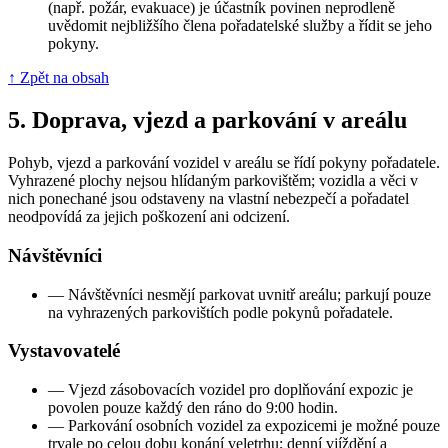
(např. požár, evakuace) je účastník povinen neprodleně
uvědomit nejbližšího člena pořadatelské služby a řídit se jeho
pokyny.
↑ Zpět na obsah
5.
Doprava, vjezd a parkování v areálu
Pohyb, vjezd a parkování vozidel v areálu se řídí pokyny pořadatele.
Vyhrazené plochy nejsou hlídaným parkovištěm; vozidla a věci v
nich ponechané jsou odstaveny na vlastní nebezpečí a pořadatel
neodpovídá za jejich poškození ani odcizení.
Návštěvníci
—
Návštěvníci nesmějí parkovat uvnitř areálu; parkují pouze
na vyhrazených parkovištích podle pokynů pořadatele.
Vystavovatelé
—
Vjezd zásobovacích vozidel pro doplňování expozic je
povolen pouze každý den ráno do 9:00 hodin.
—
Parkování osobních vozidel za expozicemi je možné pouze
trvale po celou dobu konání veletrhu; denní vjíždění a