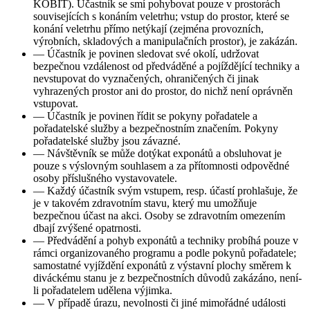
KOBIT). Účastník se smí pohybovat pouze v prostorách
souvisejících s konáním veletrhu; vstup do prostor, které se
konání veletrhu přímo netýkají (zejména provozních,
výrobních, skladových a manipulačních prostor), je zakázán.
—
Účastník je povinen sledovat své okolí, udržovat
bezpečnou vzdálenost od předváděné a pojíždějící techniky a
nevstupovat do vyznačených, ohraničených či jinak
vyhrazených prostor ani do prostor, do nichž není oprávněn
vstupovat.
—
Účastník je povinen řídit se pokyny pořadatele a
pořadatelské služby a bezpečnostním značením. Pokyny
pořadatelské služby jsou závazné.
—
Návštěvník se může dotýkat exponátů a obsluhovat je
pouze s výslovným souhlasem a za přítomnosti odpovědné
osoby příslušného vystavovatele.
—
Každý účastník svým vstupem, resp. účastí prohlašuje, že
je v takovém zdravotním stavu, který mu umožňuje
bezpečnou účast na akci. Osoby se zdravotním omezením
dbají zvýšené opatrnosti.
—
Předvádění a pohyb exponátů a techniky probíhá pouze v
rámci organizovaného programu a podle pokynů pořadatele;
samostatné vyjíždění exponátů z výstavní plochy směrem k
diváckému stanu je z bezpečnostních důvodů zakázáno, není-
li pořadatelem udělena výjimka.
—
V případě úrazu, nevolnosti či jiné mimořádné události