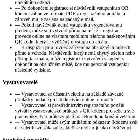
unikátního odkazu.
—
Po dokončení registrace si návštěvník vstupenku s QR
kódem stáhne ve formátu PDF z registračního portálu, a
zároveň mu je zaslána na zadaný e-mail.
—
Pokud návštěvník nemá vstupenku vygenerovanou
předem, může si ji vytvořit přímo na místě – registraci
provede online na vlastním mobilním telefonu naskenováním
QR kódu, který je vytištěný u vstupu do areálu.
—
K dispozici jsou rovněž zařízení na obslužných místech
přímo u vchodu. Návštěvník, který nemá chytrý telefon nebo
přístup k e-mailu, může registraci i vytvoření vstupenky
dokončit na obslužném místě, kde mu personál vstupenku
následně vytiskne.
Vystavovatelé
—
Vystavovatel se účastní veletrhu na základě závazné
přihlášky podané prostřednictvím online formuláře.
—
Vystavovatel si prostřednictvím registračního portálu
vytváří vystavovatelské průkazy s QR kódem pro sebe a své
pracovníky; tyto průkazy platí po celou dobu konání veletrhu.
—
Vystavovatel může svým unikátním odkazem (kódem) zvát
na veletrh své zákazníky, kteří se registrují jako návštěvníci.
Společná pravidla