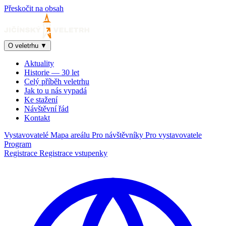
Přeskočit na obsah
O veletrhu
▼
Aktuality
Historie — 30 let
Celý příběh veletrhu
Jak to u nás vypadá
Ke stažení
Návštěvní řád
Kontakt
Vystavovatelé
Mapa areálu
Pro návštěvníky
Pro vystavovatele
Program
Registrace
Registrace vstupenky