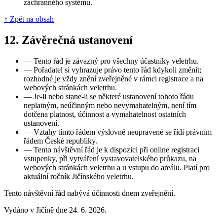
záchranného systému.
↑ Zpět na obsah
12.
Závěrečná ustanovení
—
Tento řád je závazný pro všechny účastníky veletrhu.
—
Pořadatel si vyhrazuje právo tento řád kdykoli změnit;
rozhodné je vždy znění zveřejněné v rámci registrace a na
webových stránkách veletrhu.
—
Je-li nebo stane-li se některé ustanovení tohoto řádu
neplatným, neúčinným nebo nevymahatelným, není tím
dotčena platnost, účinnost a vymahatelnost ostatních
ustanovení.
—
Vztahy tímto řádem výslovně neupravené se řídí právním
řádem České republiky.
—
Tento návštěvní řád je k dispozici při online registraci
vstupenky, při vytváření vystavovatelského průkazu, na
webových stránkách veletrhu a u vstupu do areálu. Platí pro
aktuální ročník Jičínského veletrhu.
Tento návštěvní řád nabývá účinnosti dnem zveřejnění.
Vydáno v Jičíně dne 24. 6. 2026.