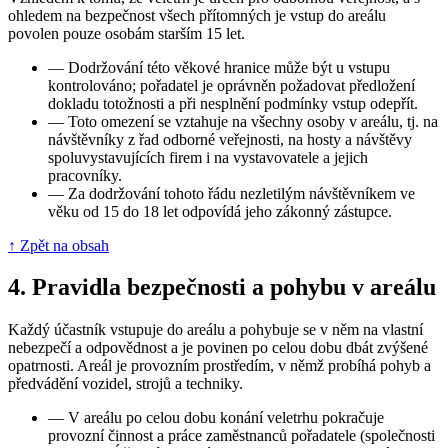
ohledem na bezpečnost všech přítomných je vstup do areálu
povolen pouze osobám starším 15 let.
—
Dodržování této věkové hranice může být u vstupu
kontrolováno; pořadatel je oprávněn požadovat předložení
dokladu totožnosti a při nesplnění podmínky vstup odepřít.
—
Toto omezení se vztahuje na všechny osoby v areálu, tj. na
návštěvníky z řad odborné veřejnosti, na hosty a návštěvy
spoluvystavujících firem i na vystavovatele a jejich
pracovníky.
—
Za dodržování tohoto řádu nezletilým návštěvníkem ve
věku od 15 do 18 let odpovídá jeho zákonný zástupce.
↑ Zpět na obsah
4.
Pravidla bezpečnosti a pohybu v areálu
Každý účastník vstupuje do areálu a pohybuje se v něm na vlastní
nebezpečí a odpovědnost a je povinen po celou dobu dbát zvýšené
opatrnosti. Areál je provozním prostředím, v němž probíhá pohyb a
předvádění vozidel, strojů a techniky.
—
V areálu po celou dobu konání veletrhu pokračuje
provozní činnost a práce zaměstnanců pořadatele (společnosti