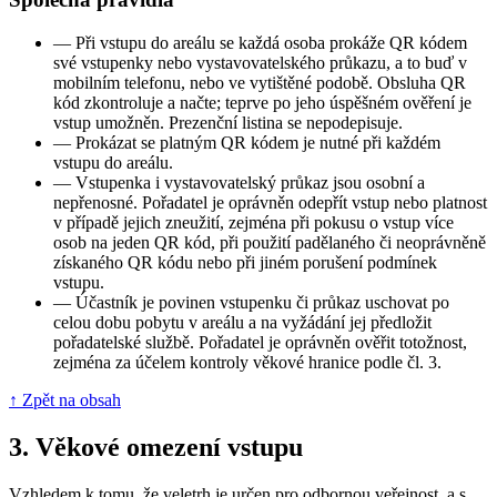
—
Při vstupu do areálu se každá osoba prokáže QR kódem
své vstupenky nebo vystavovatelského průkazu, a to buď v
mobilním telefonu, nebo ve vytištěné podobě. Obsluha QR
kód zkontroluje a načte; teprve po jeho úspěšném ověření je
vstup umožněn. Prezenční listina se nepodepisuje.
—
Prokázat se platným QR kódem je nutné při každém
vstupu do areálu.
—
Vstupenka i vystavovatelský průkaz jsou osobní a
nepřenosné. Pořadatel je oprávněn odepřít vstup nebo platnost
v případě jejich zneužití, zejména při pokusu o vstup více
osob na jeden QR kód, při použití padělaného či neoprávněně
získaného QR kódu nebo při jiném porušení podmínek
vstupu.
—
Účastník je povinen vstupenku či průkaz uschovat po
celou dobu pobytu v areálu a na vyžádání jej předložit
pořadatelské službě. Pořadatel je oprávněn ověřit totožnost,
zejména za účelem kontroly věkové hranice podle čl. 3.
↑ Zpět na obsah
3.
Věkové omezení vstupu
Vzhledem k tomu, že veletrh je určen pro odbornou veřejnost, a s