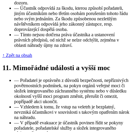
dozoru.
—
Účastník odpovídá za škodu, kterou způsobí pořadateli,
jiným účastníkům nebo třetím osobám porušením tohoto řádu
nebo svým jednáním. Za škodu způsobenou nezletilým
návštěvníkem odpovídá jeho zákonný zástupce, resp.
doprovázející dospělá osoba.
—
Tímto nejsou dotčena práva účastníka a ustanovení
právních předpisů, od nichž se nelze odchýlit, zejména v
oblasti náhrady újmy na zdraví.
↑ Zpět na obsah
11.
Mimořádné události a vyšší moc
—
Pořadatel je oprávněn z důvodů bezpečnosti, nepříznivých
povětrnostních podmínek, na pokyn orgánů veřejné moci či
složek integrovaného záchranného systému nebo v důsledku
okolností vyšší moci program změnit, přerušit či omezit,
popřípadě akci ukončit.
—
Vzhledem k tomu, že vstup na veletrh je bezplatný,
nevzniká účastníkovi v souvislosti s takovým opatřením nárok
na náhradu.
—
V případě evakuace je účastník povinen řídit se pokyny
pořadatele, pořadatelské služby a složek integrovaného