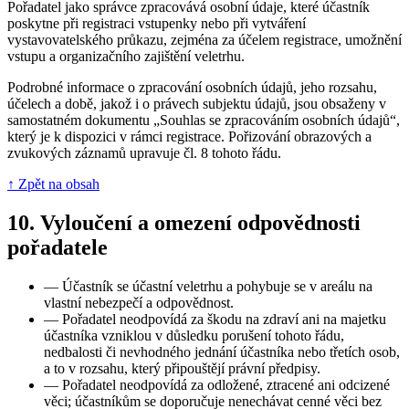
Pořadatel jako správce zpracovává osobní údaje, které účastník
poskytne při registraci vstupenky nebo při vytváření
vystavovatelského průkazu, zejména za účelem registrace, umožnění
vstupu a organizačního zajištění veletrhu.
Podrobné informace o zpracování osobních údajů, jeho rozsahu,
účelech a době, jakož i o právech subjektu údajů, jsou obsaženy v
samostatném dokumentu „Souhlas se zpracováním osobních údajů“,
který je k dispozici v rámci registrace. Pořizování obrazových a
zvukových záznamů upravuje čl. 8 tohoto řádu.
↑ Zpět na obsah
10.
Vyloučení a omezení odpovědnosti
pořadatele
—
Účastník se účastní veletrhu a pohybuje se v areálu na
vlastní nebezpečí a odpovědnost.
—
Pořadatel neodpovídá za škodu na zdraví ani na majetku
účastníka vzniklou v důsledku porušení tohoto řádu,
nedbalosti či nevhodného jednání účastníka nebo třetích osob,
a to v rozsahu, který připouštějí právní předpisy.
—
Pořadatel neodpovídá za odložené, ztracené ani odcizené
věci; účastníkům se doporučuje nenechávat cenné věci bez