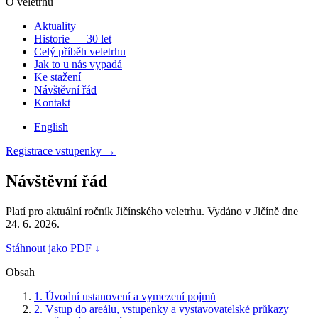
O veletrhu
Aktuality
Historie — 30 let
Celý příběh veletrhu
Jak to u nás vypadá
Ke stažení
Návštěvní řád
Kontakt
English
Registrace vstupenky
→
Návštěvní řád
Platí pro aktuální ročník Jičínského veletrhu. Vydáno v Jičíně dne
24. 6. 2026.
Stáhnout jako PDF
↓
Obsah
1.
Úvodní ustanovení a vymezení pojmů
2.
Vstup do areálu, vstupenky a vystavovatelské průkazy