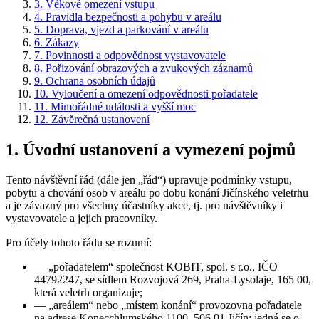
3.
Věkové omezení vstupu
4.
Pravidla bezpečnosti a pohybu v areálu
5.
Doprava, vjezd a parkování v areálu
6.
Zákazy
7.
Povinnosti a odpovědnost vystavovatele
8.
Pořizování obrazových a zvukových záznamů
9.
Ochrana osobních údajů
10.
Vyloučení a omezení odpovědnosti pořadatele
11.
Mimořádné události a vyšší moc
12.
Závěrečná ustanovení
1.
Úvodní ustanovení a vymezení pojmů
Tento návštěvní řád (dále jen „řád“) upravuje podmínky vstupu,
pobytu a chování osob v areálu po dobu konání Jičínského veletrhu
a je závazný pro všechny účastníky akce, tj. pro návštěvníky i
vystavovatele a jejich pracovníky.
Pro účely tohoto řádu se rozumí:
—
„pořadatelem“ společnost KOBIT, spol. s r.o., IČO
44792247, se sídlem Rozvojová 269, Praha-Lysolaje, 165 00,
která veletrh organizuje;
—
„areálem“ nebo „místem konání“ provozovna pořadatele
na adrese Konecchlumského 1100, 506 01 Jičín; jedná se o