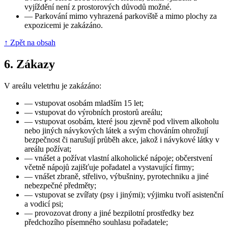
vyjíždění není z prostorových důvodů možné.
—
Parkování mimo vyhrazená parkoviště a mimo plochy za
expozicemi je zakázáno.
↑ Zpět na obsah
6.
Zákazy
V areálu veletrhu je zakázáno:
—
vstupovat osobám mladším 15 let;
—
vstupovat do výrobních prostorů areálu;
—
vstupovat osobám, které jsou zjevně pod vlivem alkoholu
nebo jiných návykových látek a svým chováním ohrožují
bezpečnost či narušují průběh akce, jakož i návykové látky v
areálu požívat;
—
vnášet a požívat vlastní alkoholické nápoje; občerstvení
včetně nápojů zajišťuje pořadatel a vystavující firmy;
—
vnášet zbraně, střelivo, výbušniny, pyrotechniku a jiné
nebezpečné předměty;
—
vstupovat se zvířaty (psy i jinými); výjimku tvoří asistenční
a vodicí psi;
—
provozovat drony a jiné bezpilotní prostředky bez
předchozího písemného souhlasu pořadatele;