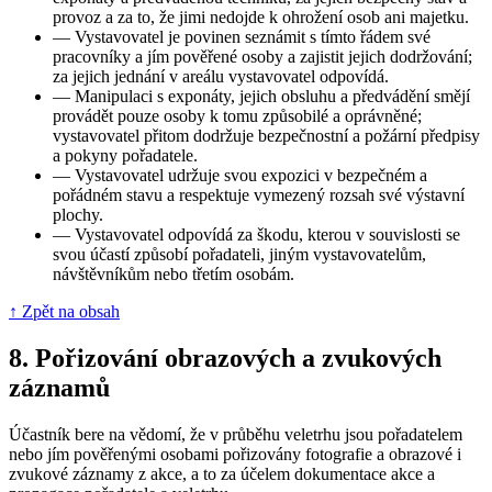
provoz a za to, že jimi nedojde k ohrožení osob ani majetku.
—
Vystavovatel je povinen seznámit s tímto řádem své
pracovníky a jím pověřené osoby a zajistit jejich dodržování;
za jejich jednání v areálu vystavovatel odpovídá.
—
Manipulaci s exponáty, jejich obsluhu a předvádění smějí
provádět pouze osoby k tomu způsobilé a oprávněné;
vystavovatel přitom dodržuje bezpečnostní a požární předpisy
a pokyny pořadatele.
—
Vystavovatel udržuje svou expozici v bezpečném a
pořádném stavu a respektuje vymezený rozsah své výstavní
plochy.
—
Vystavovatel odpovídá za škodu, kterou v souvislosti se
svou účastí způsobí pořadateli, jiným vystavovatelům,
návštěvníkům nebo třetím osobám.
↑ Zpět na obsah
8.
Pořizování obrazových a zvukových
záznamů
Účastník bere na vědomí, že v průběhu veletrhu jsou pořadatelem
nebo jím pověřenými osobami pořizovány fotografie a obrazové i
zvukové záznamy z akce, a to za účelem dokumentace akce a