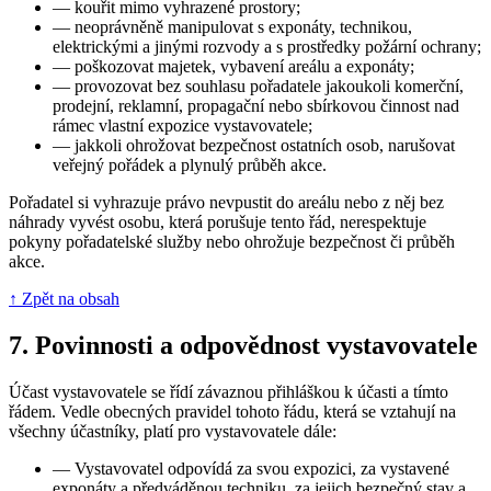
—
kouřit mimo vyhrazené prostory;
—
neoprávněně manipulovat s exponáty, technikou,
elektrickými a jinými rozvody a s prostředky požární ochrany;
—
poškozovat majetek, vybavení areálu a exponáty;
—
provozovat bez souhlasu pořadatele jakoukoli komerční,
prodejní, reklamní, propagační nebo sbírkovou činnost nad
rámec vlastní expozice vystavovatele;
—
jakkoli ohrožovat bezpečnost ostatních osob, narušovat
veřejný pořádek a plynulý průběh akce.
Pořadatel si vyhrazuje právo nevpustit do areálu nebo z něj bez
náhrady vyvést osobu, která porušuje tento řád, nerespektuje
pokyny pořadatelské služby nebo ohrožuje bezpečnost či průběh
akce.
↑ Zpět na obsah
7.
Povinnosti a odpovědnost vystavovatele
Účast vystavovatele se řídí závaznou přihláškou k účasti a tímto
řádem. Vedle obecných pravidel tohoto řádu, která se vztahují na
všechny účastníky, platí pro vystavovatele dále:
—
Vystavovatel odpovídá za svou expozici, za vystavené
exponáty a předváděnou techniku, za jejich bezpečný stav a