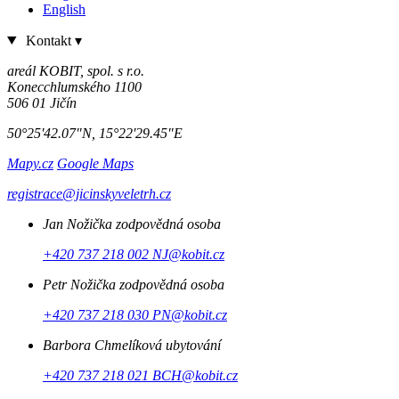
English
Kontakt
▾
areál KOBIT, spol. s r.o.
Konecchlumského 1100
506 01 Jičín
50°25'42.07"N, 15°22'29.45"E
Mapy.cz
Google Maps
registrace@jicinskyveletrh.cz
Jan Nožička
zodpovědná osoba
+420 737 218 002
NJ@kobit.cz
Petr Nožička
zodpovědná osoba
+420 737 218 030
PN@kobit.cz
Barbora Chmelíková
ubytování
+420 737 218 021
BCH@kobit.cz